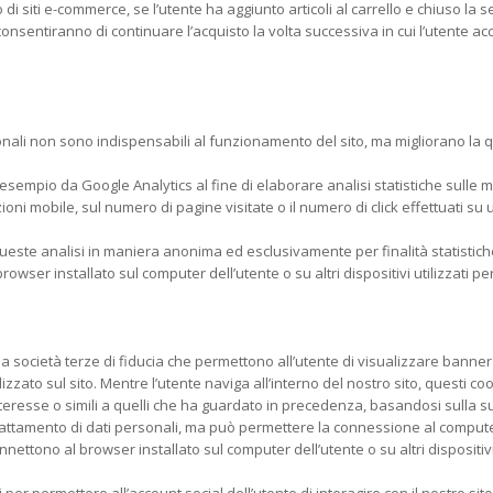
so di siti e-commerce, se l’utente ha aggiunto articoli al carrello e chiuso l
consentiranno di continuare l’acquisto la volta successiva in cui l’utente ac
onali non sono indispensabili al funzionamento del sito, ma migliorano la q
esempio da Google Analytics al fine di elaborare analisi statistiche sulle mo
oni mobile, sul numero di pagine visitate o il numero di click effettuati su
 di queste analisi in maniera anonima ed esclusivamente per finalità statistiche
browser installato sul computer dell’utente o su altri dispositivi utilizzati per
 società terze di fiducia che permettono all’utente di visualizzare banner pubbl
lizzato sul sito. Mentre l’utente naviga all’interno del nostro sito, questi c
eresse o simili a quelli che ha guardato in precedenza, basandosi sulla su
ttamento di dati personali, ma può permettere la connessione al computer del
onnettono al browser installato sul computer dell’utente o su altri dispositivi