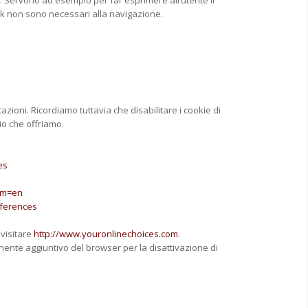
o. Servono ad esempio per far esprimere all’utente il
ork non sono necessari alla navigazione.
zioni. Ricordiamo tuttavia che disabilitare i cookie di
io che offriamo.
es
lrm=en
eferences
 visitare
http://www.youronlinechoices.com
.
ponente aggiuntivo del browser per la disattivazione di