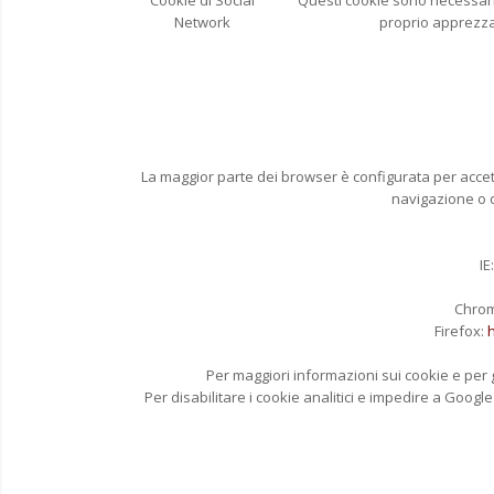
Cookie di Social
Questi cookie sono necessari p
Network
proprio apprezzam
La maggior parte dei browser è configurata per accetta
navigazione o q
IE
Chro
Firefox:
Per maggiori informazioni sui cookie e per g
Per disabilitare i cookie analitici e impedire a Googl