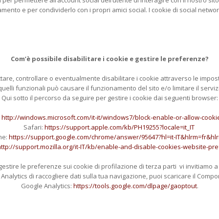
er permettere all’account social dell’utente di interagire con il nostro sit
ento e per condividerlo con i propri amici social. I cookie di social netw
Com’è possibile disabilitare i cookie e gestire le preferenze?
re, controllare o eventualmente disabilitare i cookie attraverso le imposta
uelli funzionali può causare il funzionamento del sito e/o limitare il serviz
Qui sotto il percorso da seguire per gestire i cookie dai seguenti browser:
:
http://windows.microsoft.com/it-it/windows7/block-enable-or-allow-cooki
Safari:
https://support.apple.com/kb/PH19255?locale=it_IT
me:
https://support.google.com/chrome/answer/95647?hl=it-IT&hlrm=fr&h
http://support.mozilla.org/it-IT/kb/enable-and-disable-cookies-website-pr
estire le preferenze sui cookie di profilazione di terza parti vi invitiamo a
e Analytics di raccogliere dati sulla tua navigazione, puoi scaricare il Com
Google Analytics:
https://tools.google.com/dlpage/gaoptout
.