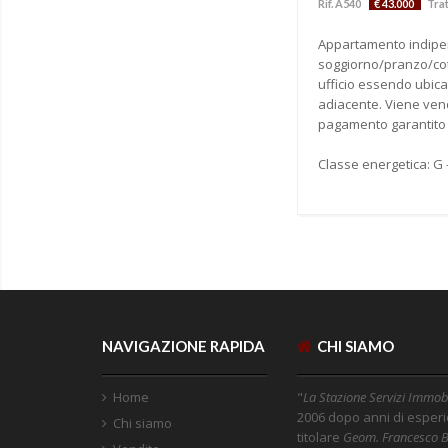
Rif. A540
€ 43.000
Trat
Appartamento indipen
soggiorno/pranzo/cot
ufficio essendo ubica
adiacente. Viene vend
pagamento garantito 
Classe energetica: G
NAVIGAZIONE RAPIDA
CHI SIAMO
Home
"
La Stazione Servizi Immobi
2006 dopo anni di esper
Chi siamo
titolare
Geom. Francesco B