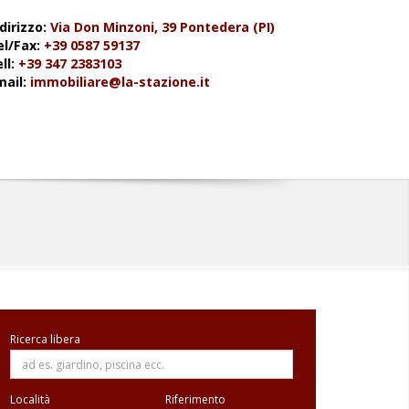
dirizzo:
Via Don Minzoni, 39 Pontedera (PI)
el/Fax:
+39 0587 59137
ll:
+39 347 2383103
mail:
immobiliare@la-stazione.it
Ricerca libera
Località
Riferimento