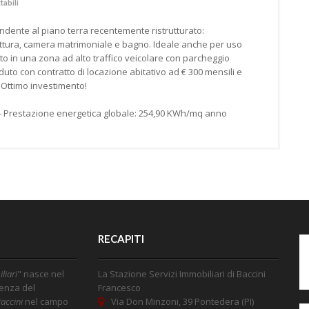
tabili
dente al piano terra recentemente ristrutturato:
tura, camera matrimoniale e bagno. Ideale anche per uso
to in una zona ad alto traffico veicolare con parcheggio
uto con contratto di locazione abitativo ad € 300 mensili e
Ottimo investimento!
 - Prestazione energetica globale: 254,90 KWh/mq anno
RECAPITI
liari
" nasce nel
La Stazione Servizi Immobiliari di Baccini
ienza del
Francesco
accini
nel campo
Via Don Minzoni, 39 Pontedera (PI)